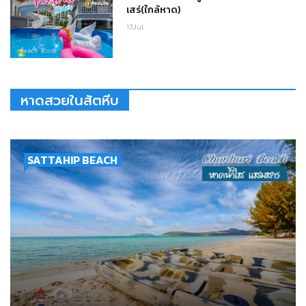
ที่พักสัตหีบ : B9-พูลวิลล่าริมทะเลบาง
เสร่(ใกล้หาด)
17,Jul
หาดสวยในสัตหีบ
SATTAHIP BEACH