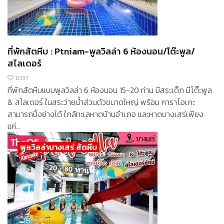
ที่พักสัตหีบ : Ptniam-พูลวิลล่า 6 ห้องนอน/โต๊ะพูล/
สไลเดอร์
12137
ที่พักสัตหีบแบบพูลวิลล่า 6 ห้องนอน 15-20 ท่าน มีสระเด็ก มีโต๊ะพูล
& สไลเดอร์ ในสระว่ายน้ำส่วนตัวขนาดใหญ่ พร้อม คาราโอเกะ
สามารถปิ้งย่างได้ ใกล้ทะเลหาดบ้านอำเภอ และหาดบางเสร่เพียง
แค่...
พูลวิลล่าบางเสร่ สัตหีบ