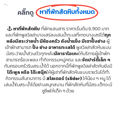
มีคาราโอเกะ ได้บรรยากาศบ้านริมทะเลใกล้หาดบางเสร่ รองรับได้ 10
-...
หาที่พักสัตหีบทั้งหมด
คลิ๊กดู
หาที่พักสัตหีบ
ที่พักแสมสาร ราคาเริ่มต้น 6,900 บาท
และที่พักพูลวิลล่าบางเสร่ลงเล่นน้ำทะเลที่หาดบางเสร่ได้
ทุก
หลังมีสระว่ายน้ำ มีห้องครัว ถังน้ำแข็ง มีเตาปิิ้งย่าง
ผู้
เข้าพักสามารถ
ปิ้ง ย่าง อาหารทะเลได้
พูลวิลล่าสัตหีบแบบ
มีสระว่ายน้ำส่วนตัวทุกหลัง
มีคาราโอเกะ
ให้บริการผู้เข้าพัก
สามารถร้องเพลง ทำกิจกรรมหมู่คณะ และ
จัดปาร์ตี้เล็ก ๆ
กับครอบครัวริมสระน้ำได้ นอกจากนี้ที่พักพูลวิลล่าสัตหีบยังมี
โต๊ะพูล หรือ โต๊ะสนุ๊ก
ให้ผู้เช่าที่พักสัตหีบแบบรายวันได้ทำ
กิจกรรมสันทนาการ มี
สไลเดอร์ (slider)
ให้น้อง ๆ หนู ได้
เล่นน้ำในสระน้ำได้อย่างสนุกสนาน ที่พักสัตหีบที่มีสระเด็กจะมี
ชูชีพให้เด็ก ๆ ด้วย