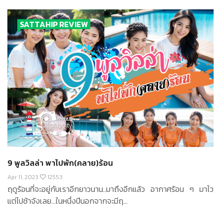
SATTAHIP REVIEW
9 พูลวิลล่า พาไปพัก(คลาย)ร้อน
Apr 11, 2023
12553
ฤดูร้อนที่จะอยู่กับเราอีกยาวนาน..มาถึงอีกแล้ว อากาศร้อน ๆ มาไว
แต่ไปช้าจังเลย...ในหนึ่งปีนอกจากจะมีฤ...