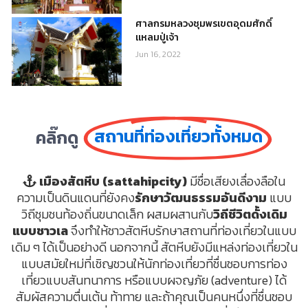
ศาลกรมหลวงชุมพรเขตอุดมศักดิ์
แหลมปู่เจ้า
Jun 16, 2022
สถานที่ท่องเที่ยวทั้งหมด
คลิ๊กดู
เมืองสัตหีบ (sattahipcity)
มีชื่อเสียงเลื่องลือใน
ความเป็นดินแดนที่ยังคง
รักษาวัฒนธรรมอันดีงาม
แบบ
วิถีชุมชนท้องถิ่นขนาดเล็ก ผสมผสานกับ
วิถีชีวิตดั้งเดิม
แบบชาวเล
จึงทำให้ชาวสัตหีบรักษาสถานที่ท่องเที่ยวในแบบ
เดิม ๆ ได้เป็นอย่างดี นอกจากนี้ สัตหีบยังมีแหล่งท่องเที่ยวใน
แบบสมัยใหม่ที่เชิญชวนให้นักท่องเที่ยวที่ชื่นชอบการท่อง
เที่ยวแบบสันทนาการ หรือแบบผจญภัย (adventure) ได้
สัมผัสความตื่นเต้น ท้าทาย และถ้าคุณเป็นคนหนึ่งที่ชื่นชอบ