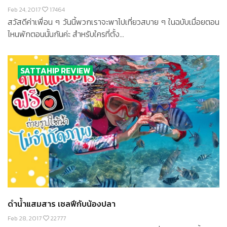
สไตล์ยุโรปที่สัตหีบ
Feb 24, 2017
17464
สวัสดีค่าเพื่อน ๆ วันนี้พวกเราจะพาไปเที่ยวสบาย ๆ ในฉบับเมื่อยตอน
ไหนพักตอนนั้นกันค่ะ สำหรับใครที่ตั้ง...
SATTAHIP REVIEW
ดำน้ำแสมสาร เซลฟีกับน้องปลา
Feb 28, 2017
22777