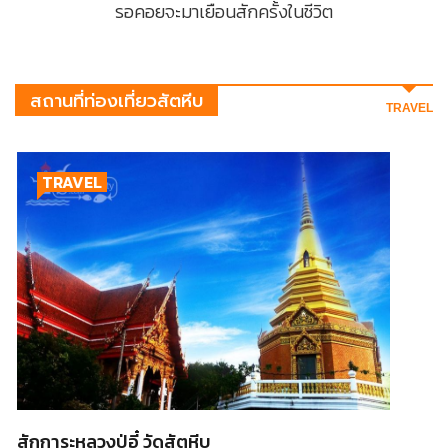
เป็น
ดินแดนในฝันของนักท่องเที่ยว
อีกหลากหลายคน ที่
รอคอยจะมาเยือนสักครั้งในชีวิต
สถานที่ท่องเที่ยวสัตหีบ
TRAVEL
TRAVEL