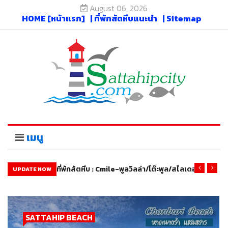
August 06, 2026
HOME [หน้าแรก]
| ที่พักสัตหีบแนะนำ
| Sitemap
เมนู
UPDATE NOW
ที่พักสัตหีบ : PL-02-Poolvilla แสมสาร (ใกล้ท่าเรือเกาะขาม)
SATTAHIP BEACH