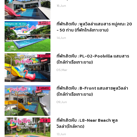
(ใกล้จุดดำน้ำแสมสาร)
16,Jun
ที่พักสัตหีบ : พูลวิลล่าแสมสาร หมู่คณะ 20
- 50 ท่าน (ที่พักใกล้เกาะขาม)
14,Jun
ที่พักสัตหีบ : PL-02-Poolvilla แสมสาร
(ใกล้ท่าเรือเกาะขาม)
05,Mar
ที่พักสัตหีบ : B-Front แสมสารพูลวิลล่า
(ใกล้ท่าเรือเกาะขาม)
09,Jun
ที่พักสัตหีบ : L8-Near Beach พูล
วิลล่า(ใกล้หาด)